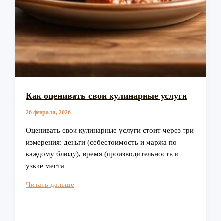
Как оценивать свои кулинарные услуги
26 февраля, 2026
Оценивать свои кулинарные услуги стоит через три
измерения: деньги (себестоимость и маржа по
каждому блюду), время (производительность и
узкие места
Как
Читать дальше
оценивать
свои
кулинарные