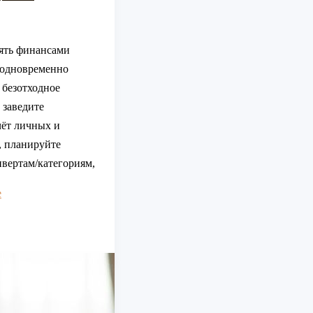
ять финансами
 одновременно
 безотходное
 заведите
чёт личных и
, планируйте
нвертам/категориям,
е