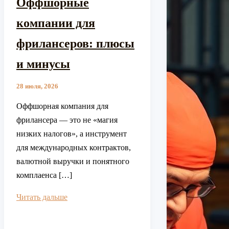
Оффшорные
компании для
фрилансеров: плюсы
и минусы
28 июля, 2026
Оффшорная компания для
фрилансера — это не «магия
низких налогов», а инструмент
для международных контрактов,
валютной выручки и понятного
комплаенса […]
Оффшорные
Читать дальше
компании
для