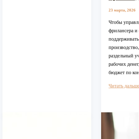
23 марта, 2026
Чтобы управл
фрилансера и
поддерживать
производство,
раздельный у
рабочих денег
бюджет по ко
Как
Читать дальш
управлять
своими
финансами
в
качестве
фрилансера,