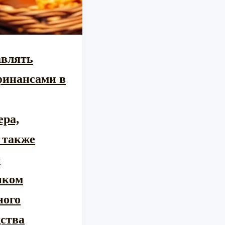
авлять
финансами в
ера,
 также
я
иком
ного
ства