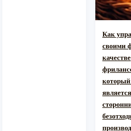
Как упр
своими 
качестве
фриланс
который
являетс
сторонн
безотход
производ