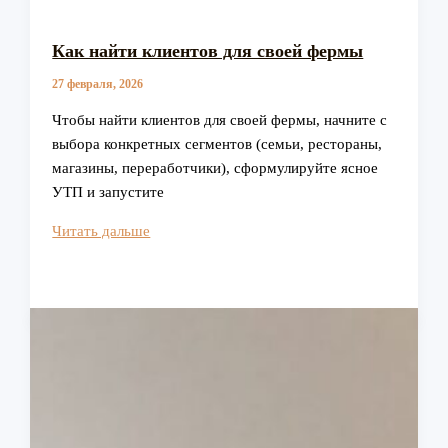
Как найти клиентов для своей фермы
27 февраля, 2026
Чтобы найти клиентов для своей фермы, начните с
выбора конкретных сегментов (семьи, рестораны,
магазины, переработчики), сформулируйте ясное
УТП и запустите
Как
Читать дальше
найти
клиентов
для
своей
фермы