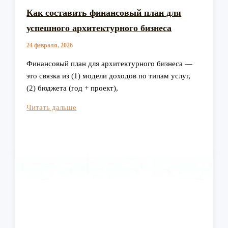
Как составить финансовый план для
успешного архитектурного бизнеса
24 февраля, 2026
Финансовый план для архитектурного бизнеса —
это связка из (1) модели доходов по типам услуг,
(2) бюджета (год + проект),
Как
Читать дальше
составить
финансовый
план
для
успешного
архитектурного
бизнеса