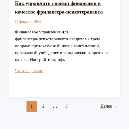
Как управлять своими финансами в
качестве фрилансера-психотерапевта
19 февраля, 2026
Финансовое управление для
фрилансера‑психотерапевта сводится к трём
опорам: предсказуемый поток консультаций,
прозрачный учёт денег и юридически корректные
налоги. Настройте тарифы
Как
Читать дальше
управлять
своими
финансами
в
качестве
1
2
…
8
Далее
→
фрилансера-
психотерапевта