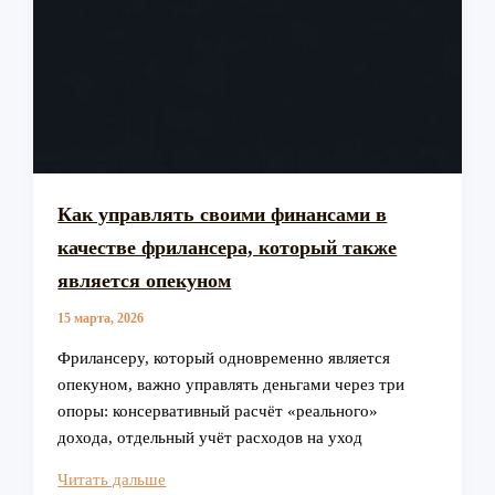
Как управлять своими финансами в
качестве фрилансера, который также
является опекуном
15 марта, 2026
Фрилансеру, который одновременно является
опекуном, важно управлять деньгами через три
опоры: консервативный расчёт «реального»
дохода, отдельный учёт расходов на уход
Как
Читать дальше