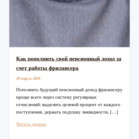
Как пополнить свой пенсионный доход за
счет работы фрилансера
20 марта, 2026
Пополнить будущий пенсионный доход фрилансеру
проще всего через систему регулярных
отчислений: выделить целевой процент от каждого
поступления, держать подушку ликвидности, […]
Как
Читать дальше
пополнить
свой