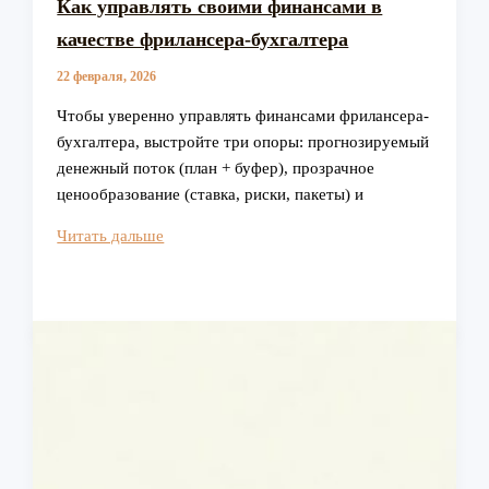
Как управлять своими финансами в
качестве фрилансера-бухгалтера
22 февраля, 2026
Чтобы уверенно управлять финансами фрилансера-
бухгалтера, выстройте три опоры: прогнозируемый
денежный поток (план + буфер), прозрачное
ценообразование (ставка, риски, пакеты) и
Как
Читать дальше
управлять
своими
финансами
в
качестве
фрилансера-
бухгалтера