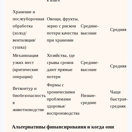
к влаге
Хранение и
послеуборочная
Овощи, фрукты,
обработка
зерно с риском
Средние-
Средняя
(холод/
потери качества
высокие
вентиляция/
при хранении
сушка)
Механизация
Хозяйства, где
узких мест
срывы сроков
Средние-
Средняя
(критические
дают прямые
высокие
операции)
потери
Фермы с
Ветконтур и
хроническими
Чаще
биобезопасность
Низкие-
проблемами
быстрая-
в
средние
здоровья/
средняя
животноводстве
воспроизводства
Альтернативы финансирования и когда они