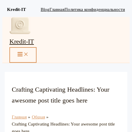
Kredit-IT
Blog
Главная
Политика конфиденциальности
Перейти
к
содержимому
Kredit-IT
MAIN
MENU
Crafting Captivating Headlines: Your
awesome post title goes here
Главная
Общая
Crafting Captivating Headlines: Your awesome post title
goes here