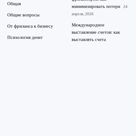
Общая
минимизировать потери
24
апреля, 2026
Общие вопросы
Международное
От фриланса к бизнесу
выставление счетов: как
Психология денег
выставлять счета
иностранным клиентам и
Финансовая безопасность
получать оплату
25 марта,
Юридические вопросы
2026
Как достичь финансовой
устойчивости в качестве
фрилансера,
придерживающегося
принципов безотходного
производства.
24 марта, 2026
©
Финансовая грамотность для IT-специалистов и фрилансеров.
2026
Разбираем, как выгодно инвестировать, получать кредиты и
Kredit-
оптимизировать налоги, работая на себя.