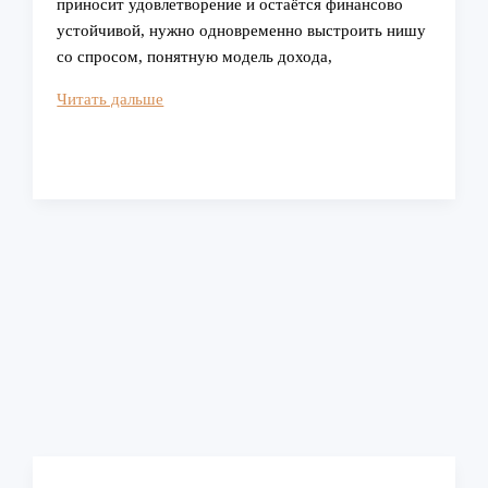
приносит удовлетворение и остаётся финансово
устойчивой, нужно одновременно выстроить нишу
со спросом, понятную модель дохода,
Как
Читать дальше
построить
фрилансерскую
карьеру,
которая
будет
приносить
удовлетворение
и
будет
финансово
устойчивой