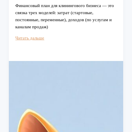
Финансовый план для клинингового бизнеса — это
связка трех моделей: затрат (стартовые,
постоянные, переменные), доходов (по услугам и
каналам продаж)
Как
Читать дальше
составить
финансовый
план
для
успешного
клинингового
бизнеса