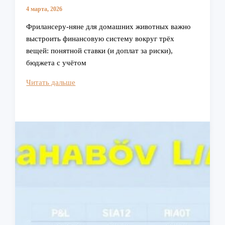
4 марта, 2026
Фрилансеру-няне для домашних животных важно
выстроить финансовую систему вокруг трёх
вещей: понятной ставки (и доплат за риски),
бюджета с учётом
Как
Читать дальше
управлять
своими
финансами
в
качестве
фрилансера-
няни
для
домашних
животных