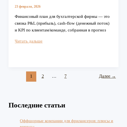
23 февраля, 2026
Финансовый план для бухгалтерской фирмы — это
связка P&L (прибыль), cash-flow (денежный поток)
и KPI по клиентам/команде, собранная в прогноз
Как
Читать дальше
составить
финансовый
план
для
успешного
1
2
…
7
Далее
→
бухгалтерского
бизнеса
Последние статьи
Оффшорные компании для фрилансеров: плюсы и
минусы