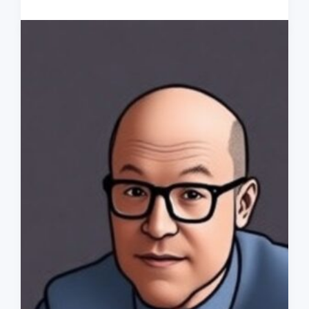
карьеру,
которая
будет
экологически
чистой