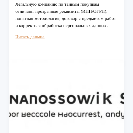
Легальную компанию по тайным покупкам
отличают прозрачные реквизиты (ИНН/ОГРН),
понятная методология, договор с предметом работ
и корректная обработка персональных данных.
Как
Читать дальше
найти
легальные
компании,
занимающиеся
тайными
покупками