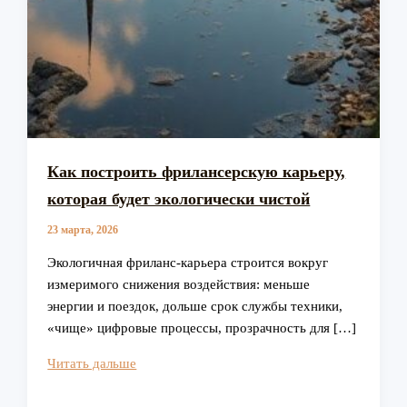
Как построить фрилансерскую карьеру,
которая будет экологически чистой
23 марта, 2026
Экологичная фриланс‑карьера строится вокруг
измеримого снижения воздействия: меньше
энергии и поездок, дольше срок службы техники,
«чище» цифровые процессы, прозрачность для […]
Как
Читать дальше
построить
фрилансерскую