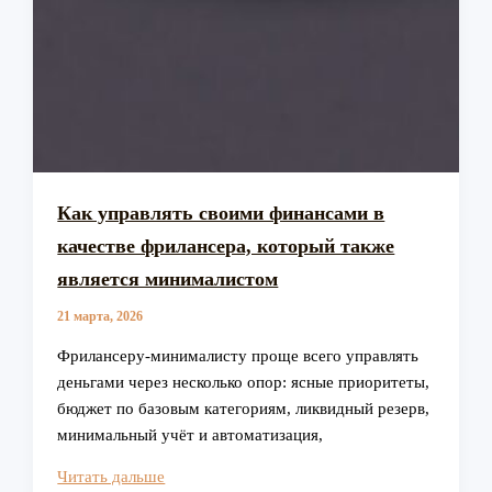
Как управлять своими финансами в
качестве фрилансера, который также
является минималистом
21 марта, 2026
Фрилансеру-минималисту проще всего управлять
деньгами через несколько опор: ясные приоритеты,
бюджет по базовым категориям, ликвидный резерв,
минимальный учёт и автоматизация,
Как
Читать дальше