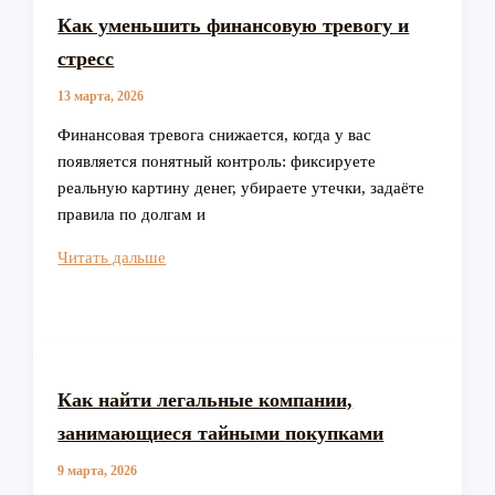
Как уменьшить финансовую тревогу и
стресс
13 марта, 2026
Финансовая тревога снижается, когда у вас
появляется понятный контроль: фиксируете
реальную картину денег, убираете утечки, задаёте
правила по долгам и
Как
Читать дальше
уменьшить
финансовую
тревогу
и
стресс
Как найти легальные компании,
занимающиеся тайными покупками
9 марта, 2026