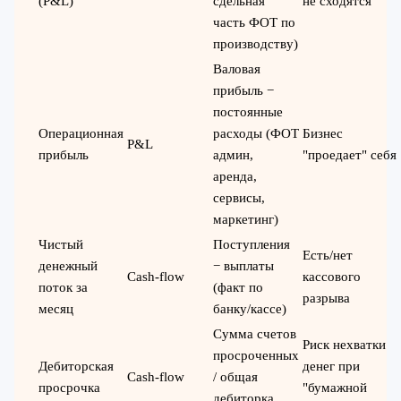
(P&L)
сдельная
не сходятся
часть ФОТ по
производству)
Валовая
прибыль −
постоянные
Операционная
расходы (ФОТ
Бизнес
P&L
прибыль
админ,
"проедает" себя
аренда,
сервисы,
маркетинг)
Чистый
Поступления
Есть/нет
денежный
− выплаты
Cash-flow
кассового
поток за
(факт по
разрыва
месяц
банку/кассе)
Сумма счетов
Риск нехватки
просроченных
Дебиторская
денег при
Cash-flow
/ общая
просрочка
"бумажной
дебиторка