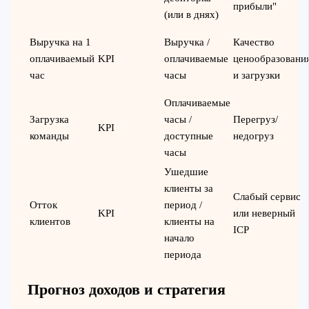
прибыли"
(или в днях)
Выручка на 1
Выручка /
Качество
оплачиваемый
KPI
оплачиваемые
ценообразовани
час
часы
и загрузки
Оплачиваемые
Загрузка
часы /
Перегруз/
KPI
команды
доступные
недогруз
часы
Ушедшие
клиенты за
Слабый сервис
Отток
период /
KPI
или неверный
клиентов
клиенты на
ICP
начало
периода
Прогноз доходов и стратегия