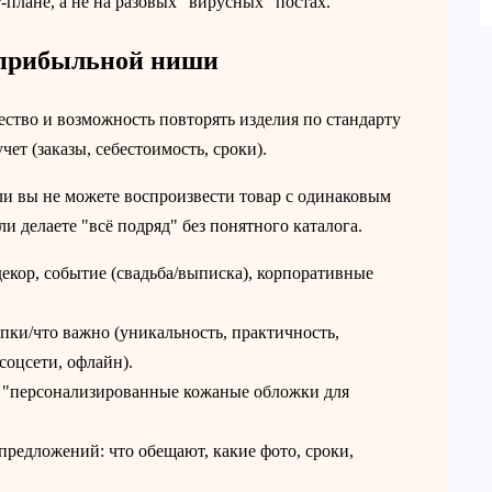
‑плане, а не на разовых "вирусных" постах.
 прибыльной ниши
чество и возможность повторять изделия по стандарту
учет (заказы, себестоимость, сроки).
и вы не можете воспроизвести товар с одинаковым
ли делаете "всё подряд" без понятного каталога.
декор, событие (свадьба/выписка), корпоративные
пки/что важно (уникальность, практичность,
соцсети, офлайн).
"персонализированные кожаные обложки для
предложений: что обещают, какие фото, сроки,