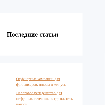
Последние статьи
Оффшорные компании для
фрилансеров: плюсы и минусы
Налоговое резидентство для
цифровых кочевников: где платить
налоги