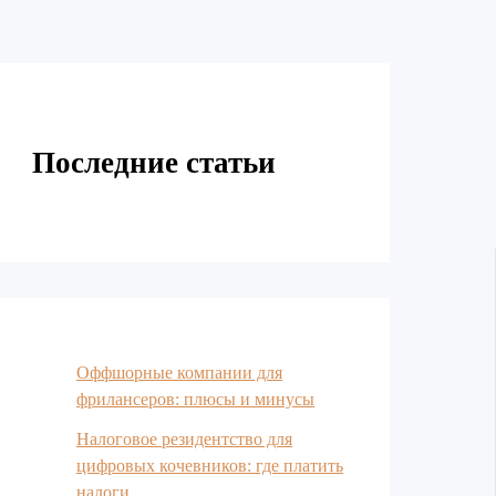
Последние статьи
Оффшорные компании для
фрилансеров: плюсы и минусы
Налоговое резидентство для
цифровых кочевников: где платить
налоги