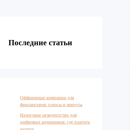
Последние статьи
Оффшорные компании для
фрилансеров: плюсы и минусы
Налоговое резидентство для
цифровых кочевников: где платить
налоги