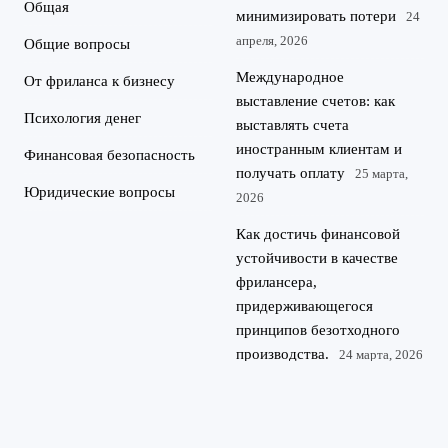
Общая
минимизировать потери
24
апреля, 2026
Общие вопросы
Международное
От фриланса к бизнесу
выставление счетов: как
Психология денег
выставлять счета
иностранным клиентам и
Финансовая безопасность
получать оплату
25 марта,
Юридические вопросы
2026
Как достичь финансовой
устойчивости в качестве
фрилансера,
придерживающегося
принципов безотходного
производства.
24 марта, 2026
©
Финансовая грамотность для IT-специалистов и фрилансеров.
2026
Разбираем, как выгодно инвестировать, получать кредиты и
Kredit-
оптимизировать налоги, работая на себя.