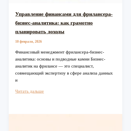
Управление финансами для фрилансера-
бизнес-аналитика: как грамотно
планировать доходы
10 февраля, 2026
Финансовый менеджмент фрилансера-бизнес-
аналитика: основы и подводные камни Бизнес-
аналитик на фрилансе — это специалист,
совмещающий экспертизу в сфере анализа данных
и
Управление
Читать дальше
финансами
для
фрилансера-
бизнес-
аналитика: