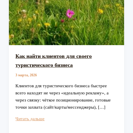
Как найти клиентов для своего
туристического бизнеса
3 марта, 2026
Клиентов для туристического бизнеса быстрее
всего находят не через «идеальную рекламу», а
через связку: чёткое позиционирование, готовые
точки захвата (сайт/карты/мессенджеры), […]
Как
Читать дальше
найти
клиентов