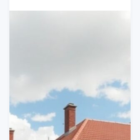
инвестировать
в
свою
кулинарную
карьеру