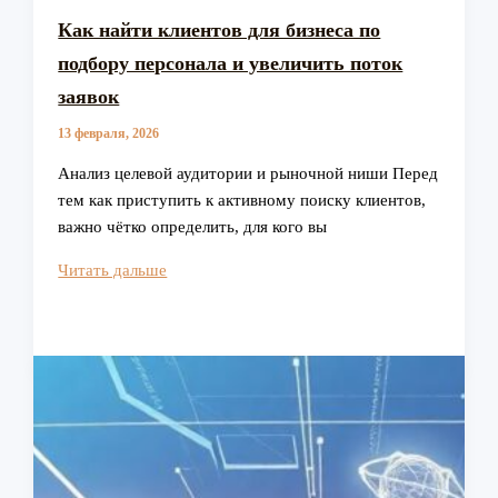
Как найти клиентов для бизнеса по
подбору персонала и увеличить поток
заявок
13 февраля, 2026
Анализ целевой аудитории и рыночной ниши Перед
тем как приступить к активному поиску клиентов,
важно чётко определить, для кого вы
Как
Читать дальше
найти
клиентов
для
бизнеса
по
подбору
персонала
и