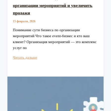
организации мероприятий и увеличить
продажи
15 февраля, 2026
Понимание сути бизнеса по организации
мероприятий Что такое event-бизнес и кто ваш
клиент? Организация мероприятий — это комплекс
услуг по
Как
Читать дальше
найти
клиентов
для
бизнеса
по
организации
мероприятий
и
увеличить