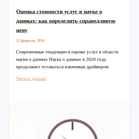
Оценка стоимости услуг в науке о
данных: как определить справедливую
цену
12 февраля, 2026
Современные тенденции в оценке услуг в области
науки о данных Наука о данных в 2026 году
продолжает оставаться ключевым драйвером
Оценка
Читать дальше
стоимости
услуг
в
науке
о
данных:
как
определить