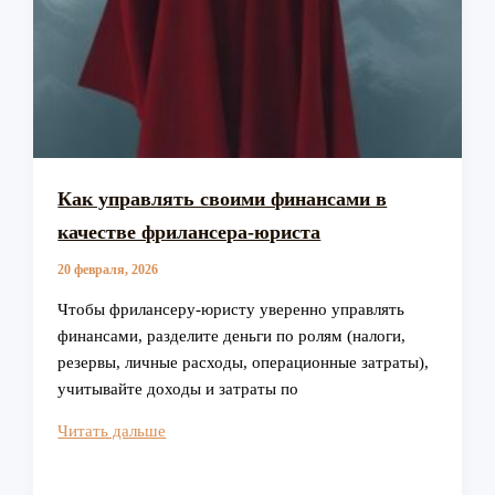
Как управлять своими финансами в
качестве фрилансера-юриста
20 февраля, 2026
Чтобы фрилансеру-юристу уверенно управлять
финансами, разделите деньги по ролям (налоги,
резервы, личные расходы, операционные затраты),
учитывайте доходы и затраты по
Как
Читать дальше
управлять
своими