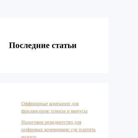
Последние статьи
Оффшорные компании для
фрилансеров: плюсы и минусы
Налоговое резидентство для
цифровых кочевников: где платить
налоги