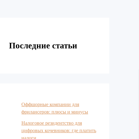
Последние статьи
Оффшорные компании для
фрилансеров: плюсы и минусы
Налоговое резидентство для
цифровых кочевников: где платить
налоги