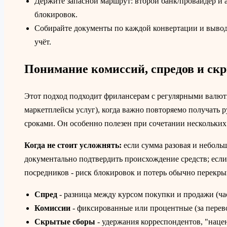
Держите запасной маршрут: второй банк/провайдер и 
блокировок.
Собирайте документы по каждой конвертации и выводу
учёт.
Понимание комиссий, спредов и ск
Этот подход подходит фрилансерам с регулярными валю
маркетплейсы услуг), когда важно повторяемо получать
сроками. Он особенно полезен при сочетании нескольких
Когда не стоит усложнять:
если сумма разовая и небольш
документально подтвердить происхождение средств; если
посредников - риск блокировок и потерь обычно перекры
Спред
- разница между курсом покупки и продажи (час
Комиссии
- фиксированные или процентные (за перево
Скрытые сборы
- удержания корреспондентов, "нацен