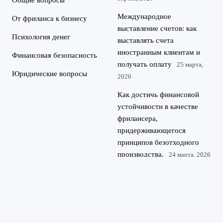
Общие вопросы
Международное
От фриланса к бизнесу
выставление счетов: как
Психология денег
выставлять счета
иностранным клиентам и
Финансовая безопасность
получать оплату
25 марта,
Юридические вопросы
2026
Как достичь финансовой
устойчивости в качестве
фрилансера,
придерживающегося
принципов безотходного
производства.
24 марта, 2026
©
Финансовая грамотность для IT-специалистов и фрилансеров.
2026
Разбираем, как выгодно инвестировать, получать кредиты и
Kredit-
оптимизировать налоги, работая на себя.
IT