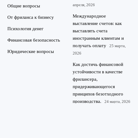
апреля, 2026
Общие вопросы
Международное
От фриланса к бизнесу
выставление счетов: как
Психология денег
выставлять счета
иностранным клиентам и
Финансовая безопасность
получать оплату
25 марта,
Юридические вопросы
2026
Как достичь финансовой
устойчивости в качестве
фрилансера,
придерживающегося
принципов безотходного
производства.
24 марта, 2026
©
Финансовая грамотность для IT-специалистов и фрилансеров.
2026
Разбираем, как выгодно инвестировать, получать кредиты и
Kredit-
оптимизировать налоги, работая на себя.
IT