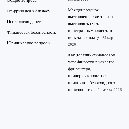
Общие вопросы
Международное
От фриланса к бизнесу
выставление счетов: как
Психология денег
выставлять счета
иностранным клиентам и
Финансовая безопасность
получать оплату
25 марта,
Юридические вопросы
2026
Как достичь финансовой
устойчивости в качестве
фрилансера,
придерживающегося
принципов безотходного
производства.
24 марта, 2026
©
Финансовая грамотность для IT-специалистов и фрилансеров.
2026
Разбираем, как выгодно инвестировать, получать кредиты и
Kredit-
оптимизировать налоги, работая на себя.
IT