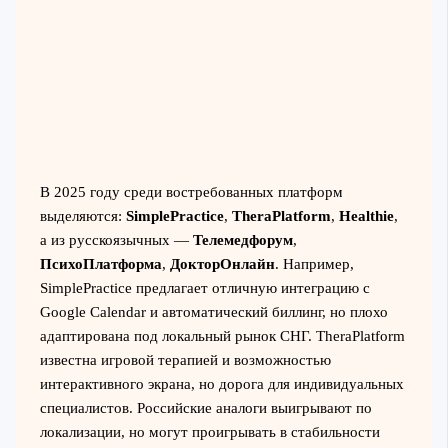
В 2025 году среди востребованных платформ
выделяются:
SimplePractice
,
TheraPlatform
,
Healthie
,
а из русскоязычных —
Телемедфорум
,
ПсихоПлатформа
,
ДокторОнлайн
. Например,
SimplePractice предлагает отличную интеграцию с
Google Calendar и автоматический биллинг, но плохо
адаптирована под локальный рынок СНГ. TheraPlatform
известна игровой терапией и возможностью
интерактивного экрана, но дорога для индивидуальных
специалистов. Российские аналоги выигрывают по
локализации, но могут проигрывать в стабильности