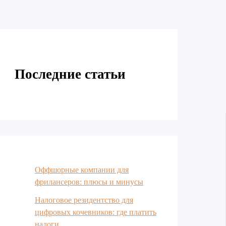
Последние статьи
Оффшорные компании для
фрилансеров: плюсы и минусы
Налоговое резидентство для
цифровых кочевников: где платить
налоги