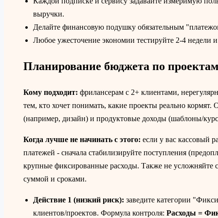
Каждой подписке и сервису задавайте измеримую поль
выручки.
Делайте финансовую подушку обязательным "платежом
Любое ужесточение экономии тестируйте 2-4 недели и 
Планирование бюджета по проектам
Кому подходит:
фрилансерам с 2+ клиентами, нерегуля
тем, кто хочет понимать, какие проекты реально кормят. 
(например, дизайн) и продуктовые доходы (шаблоны/курс
Когда лучше не начинать с этого:
если у вас кассовый р
платежей - сначала стабилизируйте поступления (предопл
крупные фиксированные расходы. Также не усложняйте си
суммой и сроками.
Действие 1 (низкий риск):
заведите категории "Фикси
клиентов/проектов. Формула контроля:
Расходы = Фи