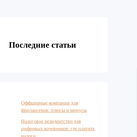
Последние статьи
Оффшорные компании для
фрилансеров: плюсы и минусы
Налоговое резидентство для
цифровых кочевников: где платить
налоги