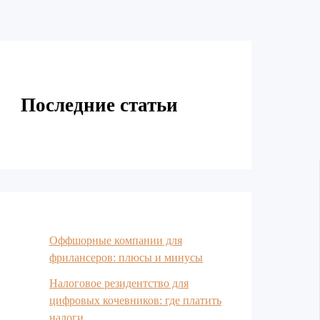
Последние статьи
Оффшорные компании для
фрилансеров: плюсы и минусы
Налоговое резидентство для
цифровых кочевников: где платить
налоги