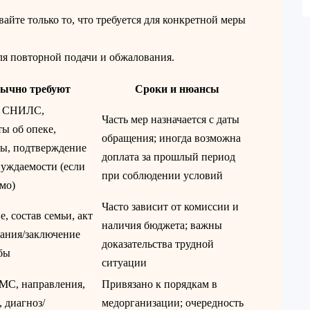
йте только то, что требуется для конкретной меры
ля повторной подачи и обжалования.
ычно требуют
Сроки и нюансы
, СНИЛС,
Часть мер назначается с даты
ы об опеке,
обращения; иногда возможна
ты, подтверждение
доплата за прошлый период
нуждаемости (если
при соблюдении условий
мо)
Часто зависит от комиссии и
е, состав семьи, акт
наличия бюджета; важны
ания/заключение
доказательства трудной
бы
ситуации
МС, направления,
Привязано к порядкам в
 диагноз/
медорганизации; очередность