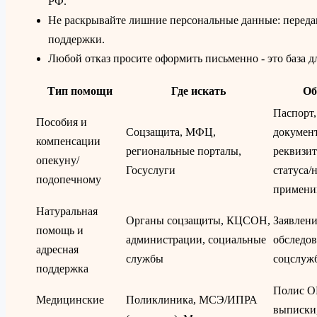
РФ.
Не раскрывайте лишние персональные данные: передава
поддержки.
Любой отказ просите оформить письменно - это база д
Тип помощи
Где искать
Об
Паспорт
Пособия и
Соцзащита, МФЦ,
документ
компенсации
региональные порталы,
реквизи
опекуну/
Госуслуги
статуса/
подопечному
примени
Натуральная
Органы соцзащиты, КЦСОН,
Заявлени
помощь и
администрации, социальные
обследов
адресная
службы
соцслуж
поддержка
Полис О
Медицинские
Поликлиника, МСЭ/ИПРА
выписки,