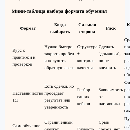
Мини-таблица выбора формата обучения
Когда
Сильная
К
Формат
Риск
выбирать
сторона
Ср
Нужно быстро
Структура
Сделать
пр
Курс с
закрыть пробел
+
"домашки",
за
практикой и
и получить
контроль
но не
ре
проверкой
обратную связь
качества
внедрить
ли
об
Фи
Есть сделки, но
Разбор
Зависимость
ре
Наставничество
проседает
ваших
от
пр
1:1
результат или
кейсов
наставника
ре
уверенность
са
Пу
Ограниченный
Срыв
Самообучение
де
бюджет,
Гибкость
сроков, нет