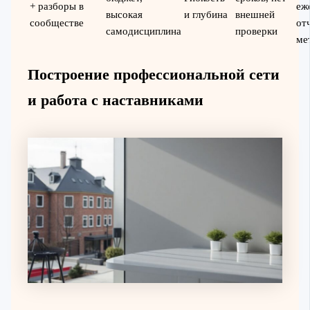
+ разборы в
еж
высокая
и глубина
внешней
сообществе
от
самодисциплина
проверки
ме
Построение профессиональной сети
и работа с наставниками