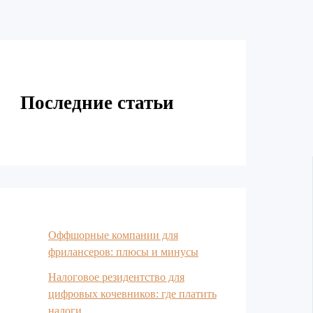
Последние статьи
Оффшорные компании для
фрилансеров: плюсы и минусы
Налоговое резидентство для
цифровых кочевников: где платить
налоги