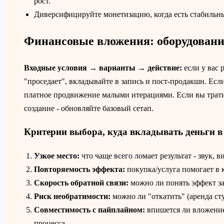
рост.
Диверсифицируйте монетизацию, когда есть стабильны
Финансовые вложения: оборудование
Входные условия → варианты → действие:
если у вас 
"проседает", вкладывайте в запись и пост‑продакшн. Если
платное продвижение малыми итерациями. Если вы тратит
создание - обновляйте базовый сетап.
Критерии выбора, куда вкладывать деньги в
Узкое место:
что чаще всего ломает результат - звук, в
Повторяемость эффекта:
покупка/услуга помогает в 
Скорость обратной связи:
можно ли понять эффект за
Риск необратимости:
можно ли "откатить" (аренда сту
Совместимость с пайплайном:
впишется ли вложение 
процесса.