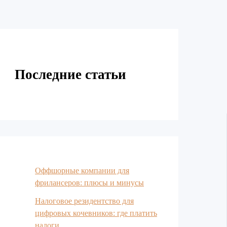
Последние статьи
Оффшорные компании для
фрилансеров: плюсы и минусы
Налоговое резидентство для
цифровых кочевников: где платить
налоги