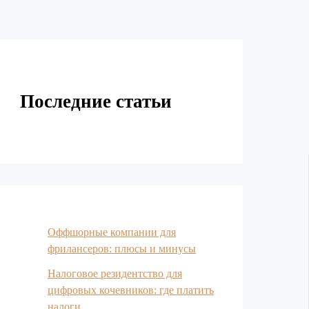
Последние статьи
Оффшорные компании для
фрилансеров: плюсы и минусы
Налоговое резидентство для
цифровых кочевников: где платить
налоги