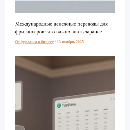
Международные денежные переводы для
фрилансеров: что важно знать заранее
От фриланса к бизнесу
/
13 ноября, 2025