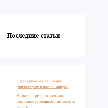
Последние статьи
Оффшорные компании для
фрилансеров: плюсы и минусы
Налоговое резидентство для
цифровых кочевников: где платить
налоги