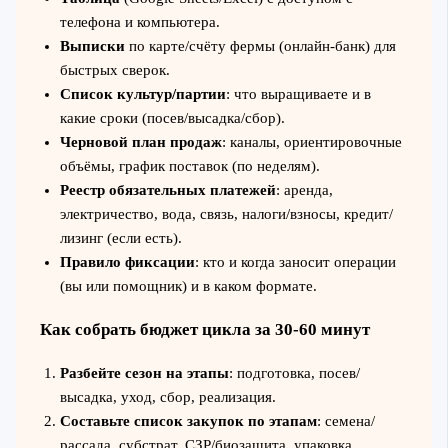
телефона и компьютера.
Выписки
по карте/счёту фермы (онлайн‑банк) для
быстрых сверок.
Список культур/партии
: что выращиваете и в
какие сроки (посев/высадка/сбор).
Черновой план продаж
: каналы, ориентировочные
объёмы, график поставок (по неделям).
Реестр обязательных платежей
: аренда,
электричество, вода, связь, налоги/взносы, кредит/
лизинг (если есть).
Правило фиксации
: кто и когда заносит операции
(вы или помощник) и в каком формате.
Как собрать бюджет цикла за 30-60 минут
Разбейте сезон на этапы
: подготовка, посев/
высадка, уход, сбор, реализация.
Составьте список закупок по этапам
: семена/
рассада, субстрат, СЗР/биозащита, упаковка,