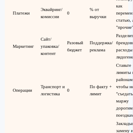
как
Эквайринг/
% от
Платежи
0
переме
комиссии
выручки
статью, 
"прочие
Раздели
Сайт/
Разовый
Поддержка/
брендов
Маркетинг
упаковка/
бюджет
реклама
расходы
контент
лидоген
Ставьте
лимиты 
районам
Транспорт и
По факту +
чтобы н
Операции
0
логистика
лимит
"съедать
маржу
дорогим
поездка
Заклады
замену 