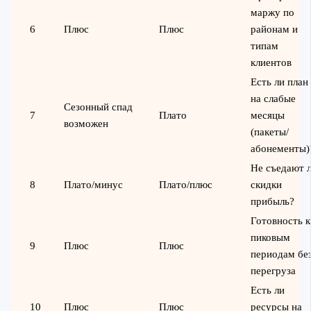
маржу по
6
Плюс
Плюс
районам и
типам
клиентов
Есть ли план
на слабые
Сезонный спад
7
Плато
месяцы
возможен
(пакеты/
абонементы)
Не съедают 
8
Плато/минус
Плато/плюс
скидки
прибыль?
Готовность к
пиковым
9
Плюс
Плюс
периодам бе
перегруза
Есть ли
10
Плюс
Плюс
ресурсы на