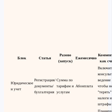
Разово
Коммен
Блок
Статья
Ежемесячно
(запуск)
как сч
Включит
консульт
Регистрация/
Сумма по
ведение 
Юридическое
документы/
тарифам и
Абонплата
чтобы н
и учет
бухгалтерия
услугам
"терять"
налоги и
штрафы
Планиру