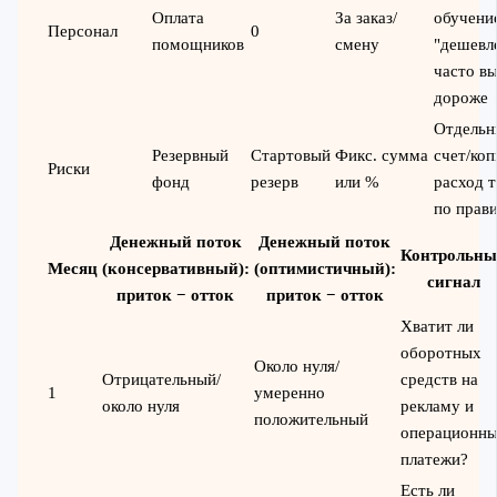
Оплата
За заказ/
обучени
Персонал
0
помощников
смену
"дешевл
часто в
дороже
Отдельн
Резервный
Стартовый
Фикс. сумма
счет/коп
Риски
фонд
резерв
или %
расход т
по прав
Денежный поток
Денежный поток
Контрольн
Месяц
(консервативный):
(оптимистичный):
сигнал
приток − отток
приток − отток
Хватит ли
оборотных
Около нуля/
Отрицательный/
средств на
1
умеренно
около нуля
рекламу и
положительный
операционны
платежи?
Есть ли