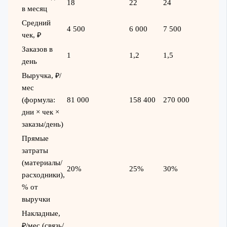
18
22
24
в месяц
Средний
4 500
6 000
7 500
чек, ₽
Заказов в
1
1,2
1,5
день
Выручка, ₽/
мес
(формула:
81 000
158 400
270 000
дни × чек ×
заказы/день)
Прямые
затраты
(материалы/
20%
25%
30%
расходники),
% от
выручки
Накладные,
₽/мес (связь/