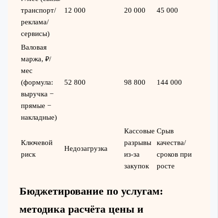
транспорт/
12 000
20 000
45 000
реклама/
сервисы)
Валовая
маржа, ₽/
мес
(формула:
52 800
98 800
144 000
выручка −
прямые −
накладные)
Кассовые
Срыв
Ключевой
разрывы
качества/
Недозагрузка
риск
из-за
сроков при
закупок
росте
Бюджетирование по услугам:
методика расчёта цены и