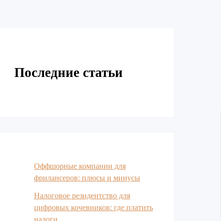
Последние статьи
Оффшорные компании для
фрилансеров: плюсы и минусы
Налоговое резидентство для
цифровых кочевников: где платить
налоги