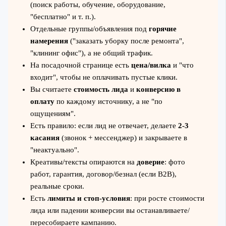
(поиск работы, обучение, оборудование,
"бесплатно" и т. п.).
Отдельные группы/объявления под
горячие
намерения
("заказать уборку после ремонта",
"клининг офис"), а не общий трафик.
На посадочной странице есть
цена/вилка
и "что
входит", чтобы не оплачивать пустые клики.
Вы считаете
стоимость лида
и
конверсию в
оплату
по каждому источнику, а не "по
ощущениям".
Есть правило: если лид не отвечает, делаете
2-3
касания
(звонок + мессенджер) и закрываете в
"неактуально".
Креативы/тексты опираются на
доверие
: фото
работ, гарантия, договор/безнал (если B2B),
реальные сроки.
Есть
лимиты и стоп-условия
: при росте стоимости
лида или падении конверсии вы останавливаете/
пересобираете кампанию.