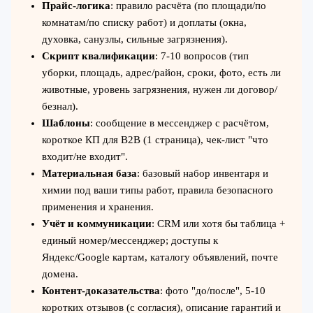
Прайс-логика
: правило расчёта (по площади/по
комнатам/по списку работ) и доплаты (окна,
духовка, санузлы, сильные загрязнения).
Скрипт квалификации
: 7-10 вопросов (тип
уборки, площадь, адрес/район, сроки, фото, есть ли
животные, уровень загрязнения, нужен ли договор/
безнал).
Шаблоны
: сообщение в мессенджер с расчётом,
короткое КП для B2B (1 страница), чек-лист "что
входит/не входит".
Материальная база
: базовый набор инвентаря и
химии под ваши типы работ, правила безопасного
применения и хранения.
Учёт и коммуникации
: CRM или хотя бы таблица +
единый номер/мессенджер; доступы к
Яндекс/Google картам, каталогу объявлений, почте
домена.
Контент-доказательства
: фото "до/после", 5-10
коротких отзывов (с согласия), описание гарантий и