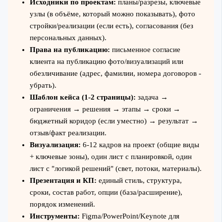
Исходники по проектам:
планы/разрезы, ключевые
узлы (в объёме, который можно показывать), фото
стройки/реализации (если есть), согласования (без
персональных данных).
Права на публикацию:
письменное согласие
клиента на публикацию фото/визуализаций или
обезличивание (адрес, фамилии, номера договоров -
убрать).
Шаблон кейса (1-2 страницы):
задача →
ограничения → решения → этапы → сроки →
бюджетный коридор (если уместно) → результат →
отзыв/факт реализации.
Визуализация:
6-12 кадров на проект (общие виды
+ ключевые зоны), один лист с планировкой, один
лист с "логикой решений" (свет, потоки, материалы).
Презентация и КП:
единый стиль, структура,
сроки, состав работ, опции (база/расширение),
порядок изменений.
Инструменты:
Figma/PowerPoint/Keynote для