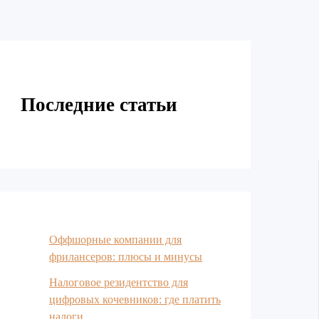
Последние статьи
Оффшорные компании для
фрилансеров: плюсы и минусы
Налоговое резидентство для
цифровых кочевников: где платить
налоги