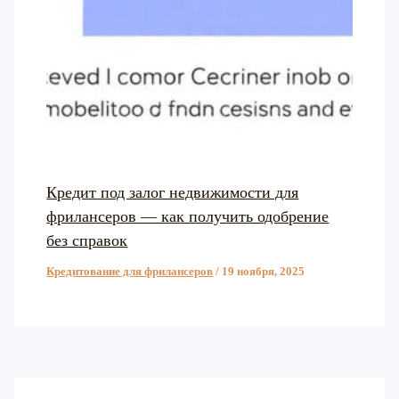
Кредит под залог недвижимости для
фрилансеров — как получить одобрение
без справок
Кредитование для фрилансеров
/
19 ноября, 2025