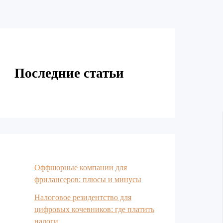
Последние статьи
Оффшорные компании для
фрилансеров: плюсы и минусы
Налоговое резидентство для
цифровых кочевников: где платить
налоги