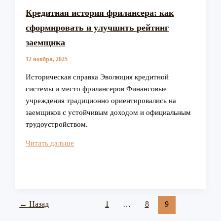
Кредитная история фрилансера: как
сформировать и улучшить рейтинг
заемщика
12 ноября, 2025
Историческая справка Эволюция кредитной
системы и место фрилансеров Финансовые
учреждения традиционно ориентировались на
заемщиков с устойчивым доходом и официальным
трудоустройством.
Кредитная
Читать дальше
история
фрилансера:
как
сформировать
и
←
Назад
1
…
8
9
улучшить