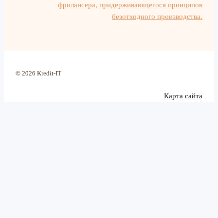
фрилансера, придерживающегося принципов
безотходного производства.
© 2026 Kredit-IT
Карта сайта
Политика конфиденциальности
Categories
Latest posts
Инвестиции и сбережения
Оффшорные компании для
фрилансеров: плюсы и
Инструменты и сервисы
минусы
28 июля, 2026
Кредитование для