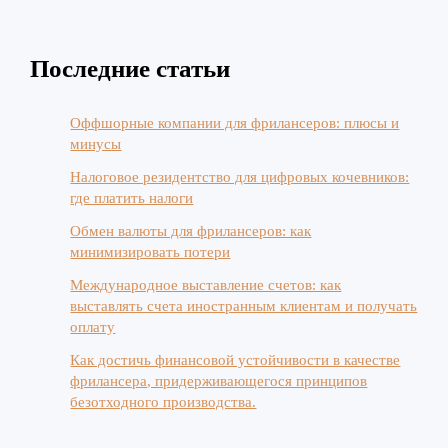
рейтинг
заемщика
Последние статьи
Оффшорные компании для фрилансеров: плюсы и
минусы
Налоговое резидентство для цифровых кочевников:
где платить налоги
Обмен валюты для фрилансеров: как
минимизировать потери
Международное выставление счетов: как
выставлять счета иностранным клиентам и получать
оплату
Как достичь финансовой устойчивости в качестве
фрилансера, придерживающегося принципов
безотходного производства.